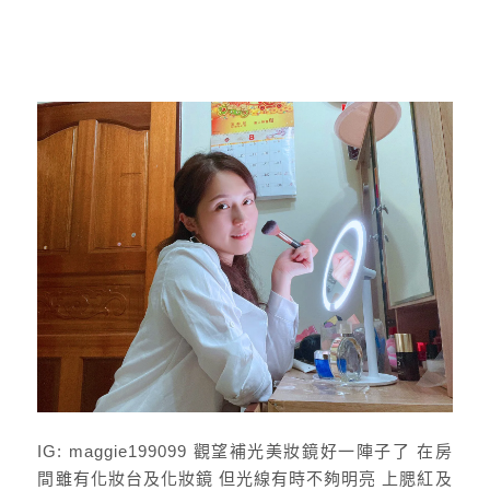
IG: maggie199099 觀望補光美妝鏡好一陣子了 在房
間雖有化妝台及化妝鏡 但光線有時不夠明亮 上腮紅及