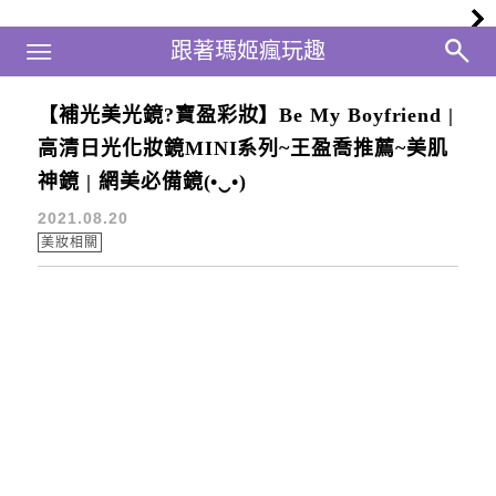
Main Menu
跟著瑪姬瘋玩趣
跟著瑪姬瘋玩趣
【補光美光鏡?寶盈彩妝】Be My Boyfriend |
補光美妝鏡推薦
高清日光化妝鏡MINI系列~王盈喬推薦~美肌
神鏡 | 網美必備鏡(•‿•)
2021.08.20
美妝相關