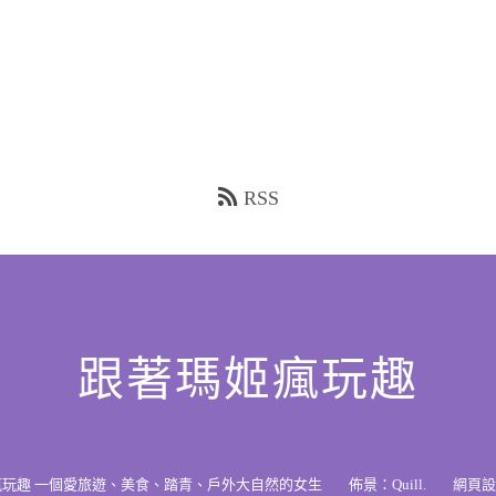
RSS
跟著瑪姬瘋玩趣
瘋玩趣 一個愛旅遊、美食、踏青、戶外大自然的女生
佈景：
Quill
.
網頁設