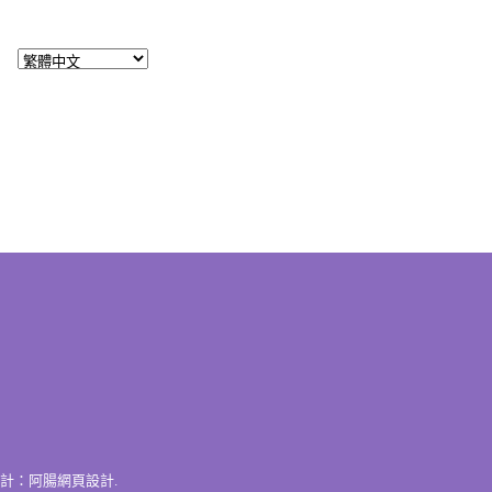
計：
阿腸網頁設計
.