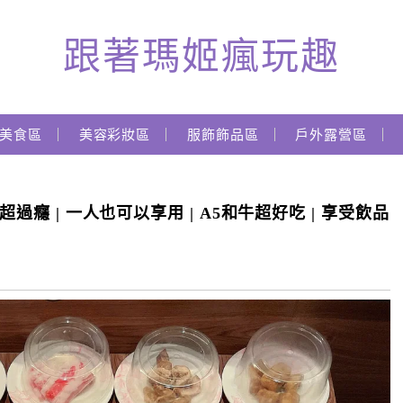
跟著瑪姬瘋玩趣
美食區
美容彩妝區
服飾飾品區
戶外露營區
過癮 | 一人也可以享用 | A5和牛超好吃 | 享受飲品