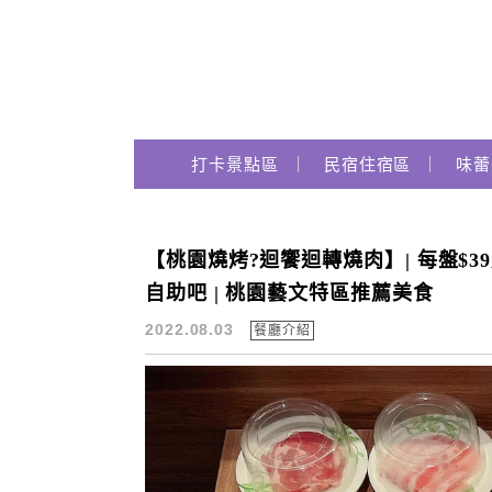
Main Menu
跟著瑪姬瘋玩趣
打卡景點區
民宿住宿區
味蕾
【桃園燒烤?迴饗迴轉燒肉】| 每盤$39超
迴饗燒肉
自助吧 | 桃園藝文特區推薦美食
2022.08.03
餐廳介紹