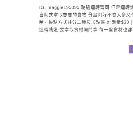
IG: maggie199099 聽過迴轉壽司 
自助式拿取想要的食物 分量剛好不會太多又
哈~ 餐點方式共分二種及加點區 計盤量$39 
迴轉軌道 要拿取食材開門拿 每一盤食材也都有用