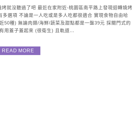
但是迴轉燒烤就沒聽過了吧 最近在家附近-桃園區南平路上發現迴轉燒烤
有多選項 不論是一人吃或是多人吃都很適合 實現食物自由哈
(近50種) 無論肉類/海鮮/蔬菜及甜點都是一盤39元 採關門式的
蓋子蓋起來 (很衛生) 且軌道...
READ MORE