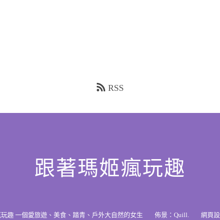
RSS
跟著瑪姬瘋玩趣
瘋玩趣 一個愛旅遊、美食、踏青、戶外大自然的女生
佈景：
Quill
.
網頁設