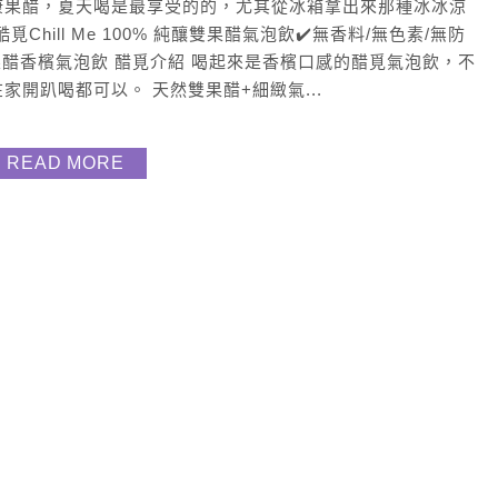
康果醋，夏天喝是最享受的的，尤其從冰箱拿出來那種冰冰涼
酷覓Chill Me 100% 純釀雙果醋氣泡飲✔️無香料/無色素/無防
雙果醋香檳氣泡飲 醋覓介紹 喝起來是香檳口感的醋覓氣泡飲，不
在家開趴喝都可以。 天然雙果醋+細緻氣...
READ MORE