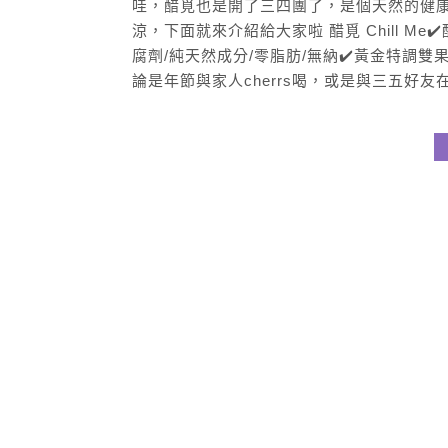
哇，醋覓也是開了三四團了，是個天然的健
涼，下面就來介紹給大家啦 醋覓 Chill Me✔️
腐劑/純天然成分/零脂肪/無納✔️黃金特調
論是年節與家人cherrs喝，或是與三五好友