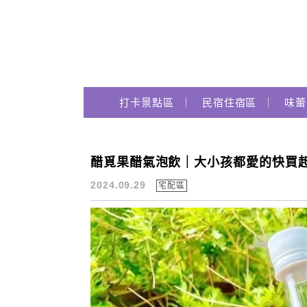
Main Menu
跟著瑪姬瘋玩趣
打卡景點區
民宿住宿區
味蕾
醋覓果醋氣泡飲｜大小孩都愛的快買起
醋覓
2024.09.29
宅配區