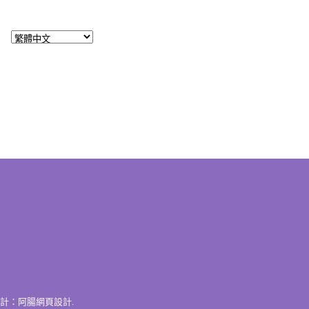
計：
阿腸網頁設計
.