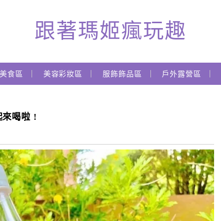
跟著瑪姬瘋玩趣
美食區
美容彩妝區
服飾飾品區
戶外露營區
來喝啦 !