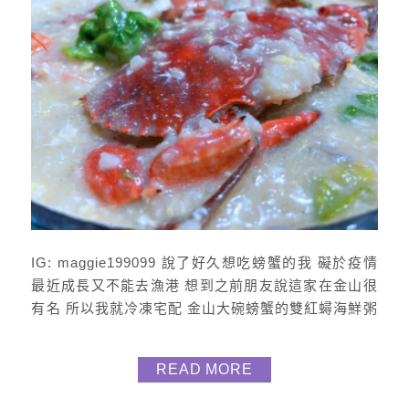
IG: maggie199099 說了好久想吃螃蟹的我 礙於疫情
最近成長又不能去漁港 想到之前朋友說這家在金山很
有名 所以我就冷凍宅配 金山大碗螃蟹的雙紅蟳海鮮粥
一吃就愛上 整個料多實在湯頭又好鮮甜超推呀 看~裡
面是超新鮮的海鮮 紅蟳*2隻 小卷、鮮蝦、鮭魚、帆立
READ MORE
貝*1組 高湯粥*2包 香料*2包 不用一千就吃得到也太
划算 重點是超~好~吃~ 這份量足夠3-4人食用 除了加