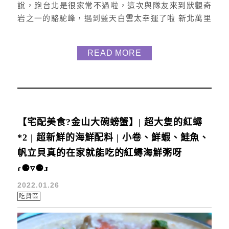
說，跑台北是很家常不過啦，這次與隊友來到狀觀奇
岩之一的駱駝峰，遇到藍天白雲太幸運了啦 新北萬里
駱駝峰地址丨新北萬里九孔池旁時間丨開放式空間，
遊客可自由進出。門票丨遊客可以免費參觀，但需注
READ MORE
意自身安全。 駱駝峰介紹 新北市萬裡的駱駝峰是一個
熱門的旅遊景點，位於野柳維納斯海岸附近，因獨特
的岩石地形似駱駝和壯觀的海景而聞名。 這裡的地質
景觀壯麗，是台灣熱門的自然...
【宅配美食?金山大碗螃蟹】| 超大隻的紅蟳
*2 | 超新鮮的海鮮配料 | 小卷、鮮蝦、鮭魚、
帆立貝真的在家就能吃的紅蟳海鮮粥呀
ɾ⚈▿⚈ɹ
2022.01.26
吃貨區