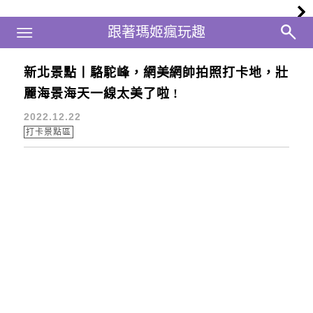
Main Menu
跟著瑪姬瘋玩趣
跟著瑪姬瘋玩趣
新北景點丨駱駝峰，網美網帥拍照打卡地，壯
金山老街
麗海景海天一線太美了啦 !
2022.12.22
打卡景點區