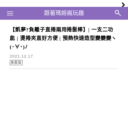
Main Menu
跟著瑪姬瘋玩趣
跟著瑪姬瘋玩趣
【凱夢?負離子直捲兩用捲髮棒】| 一支二功
離子夾
能 | 燙捲夾直好方便 | 預熱快速造型變變變ヽ
(･∀･)ﾉ
2021.12.17
美髮區