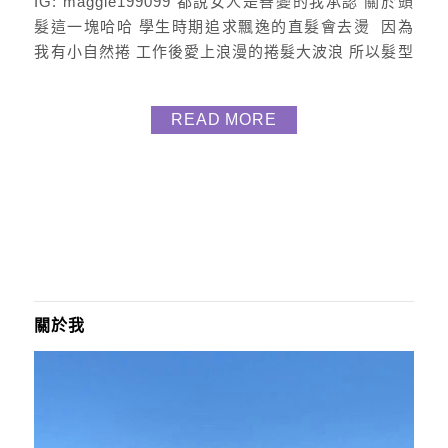
IG: maggie199099 都說女人是善變的我承認 關於頭
髮這一塊哈哈 學生時期追求飄逸的直髮會去燙 因為
我有小自然捲 工作後愛上浪漫的捲髮大波浪 所以髮型
就不變了到現在 但是偶爾又想換造型只是沒去大改燙
直 最近看上一個直捲二用棒 多睡五分鐘都不怕的神物
READ MORE
覺的好操作很棒分享給大家 先說外觀包裝是精美的磁
盒 電棒捲則是玫瑰金很有質感 還附贈粉色絲絨收納套
外出攜帶超方便 負離子直捲...
關於我