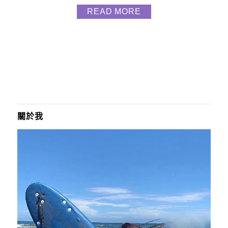
6樣痛風海鮮 每樣又各附有二組 整個吃飽吃足呀 他們
READ MORE
是急速冷凍故保有最新鮮的風味唷 美國全殼生蠔 (三
顆一組) 2組 每顆都超大超肥美 約140g-180g/顆 這次
別於以往用電鍋蒸 蒸的很特...
關於我