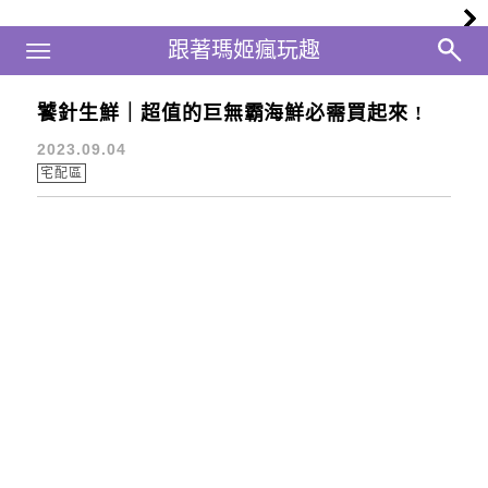
Main Menu
跟著瑪姬瘋玩趣
跟著瑪姬瘋玩趣
饕針生鮮｜超值的巨無霸海鮮必需買起來 !
饕針生鮮
2023.09.04
宅配區