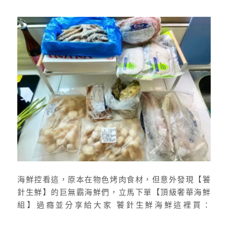
海鮮控看這，原本在物色烤肉食材，但意外發現【饕
針生鮮】的巨無霸海鮮們，立馬下單【頂級奢華海鮮
組】過癮並分享給大家 饕針生鮮海鮮這裡買：
https://www.52tz.com.tw/ 饕針生鮮介紹 一箱裡面有