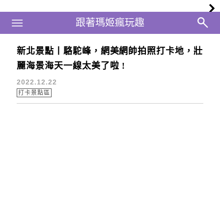
Main Menu
跟著瑪姬瘋玩趣
跟著瑪姬瘋玩趣
新北景點丨駱駝峰，網美網帥拍照打卡地，壯
駱駝峰
麗海景海天一線太美了啦 !
2022.12.22
打卡景點區