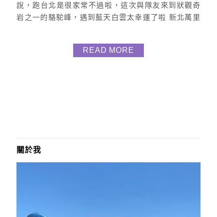
說，跑台北是很家常不過啦，這次與隊友來到狀觀奇
岩之一的駱駝峰，遇到藍天白雲太幸運了啦 新北萬里
駱駝峰地址丨新北萬里九孔池旁時間丨開放式空間，
遊客可自由進出。門票丨遊客可以免費參觀，但需注
READ MORE
意自身安全。 駱駝峰介紹 新北市萬裡的駱駝峰是一個
熱門的旅遊景點，位於野柳維納斯海岸附近，因獨特
的岩石地形似駱駝和壯觀的海景而聞名。 這裡的地質
景觀壯麗，是台灣熱門的自然...
關於我