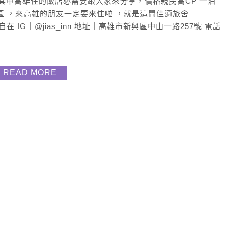
友半環島，其中高雄住的飯店必需要跟大家來分享，價格親民高CP 一泊
區 ，來高雄的朋友一定要來住啦 ，就是這間佳適旅舍
在 IG｜@jias_inn 地址｜高雄市新興區中山一路257號 電話
READ MORE