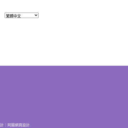
計：
阿腸網頁設計
.