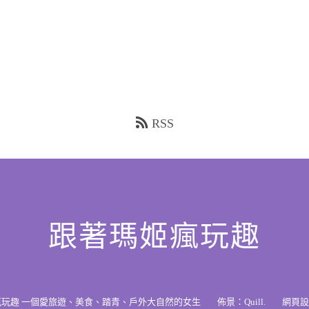
RSS
跟著瑪姬瘋玩趣
瘋玩趣 一個愛旅遊、美食、踏青、戶外大自然的女生
佈景：
Quill
.
網頁設