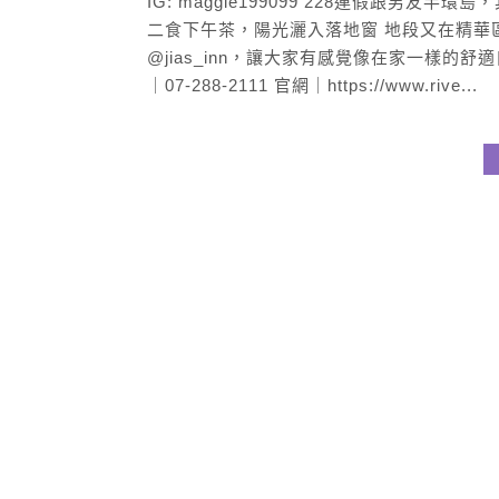
IG: maggie199099 228連假跟男
二食下午茶，陽光灑入落地窗 地段又在精華
@jias_inn，讓大家有感覺像在家一樣的舒適自
｜07-288-2111 官網｜https://www.rive...