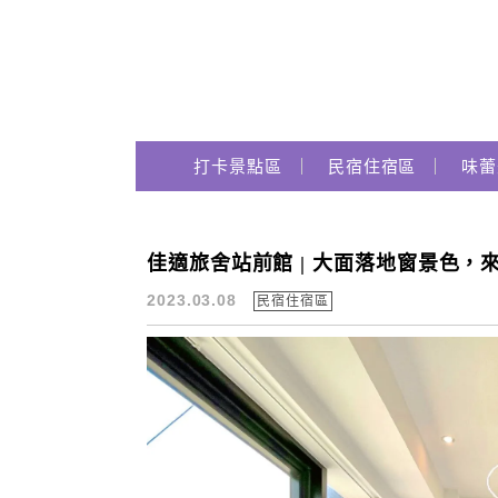
Main Menu
跟著瑪姬瘋玩趣
打卡景點區
民宿住宿區
味蕾
佳適旅舍站前館 | 大面落地窗景色，
高雄寵物友善
2023.03.08
民宿住宿區