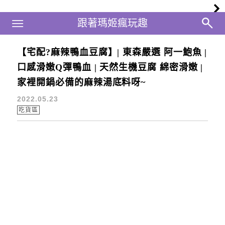
Main Menu
跟著瑪姬瘋玩趣
跟著瑪姬瘋玩趣
【宅配?麻辣鴨血豆腐】| 東森嚴選 阿一鮑魚 |
鴨血豆腐
口感滑嫩Q彈鴨血 | 天然生機豆腐 綿密滑嫩 |
家裡開鍋必備的麻辣湯底料呀~
2022.05.23
吃貨區