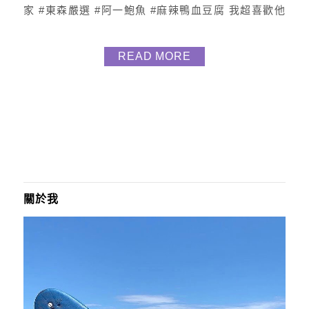
家 #東森嚴選 #阿一鮑魚 #麻辣鴨血豆腐 我超喜歡他
們家這個麻辣湯底 對於吃大辣的我來說這湯底大約是
中辣上 代表真的是有辣，不是小辣小小辣而是會辣到
READ MORE
有過癮 湯底是老闆用心研發出的獨家配方秘製而出的
湯頭 超讚的 其中鴨血一包大概有7-8塊 (蠻大塊) 豆腐
一包差不多有2塊 (因為主打是鴨...
關於我