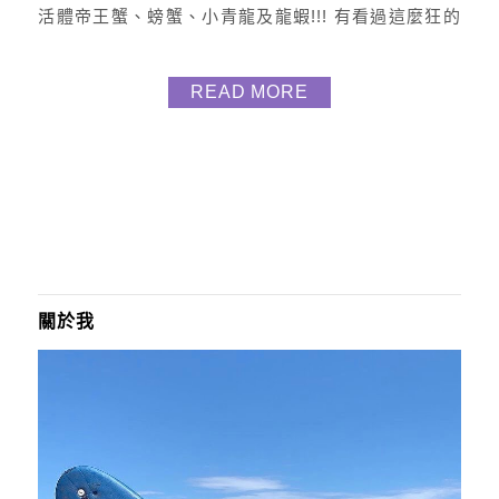
活體帝王蟹、螃蟹、小青龍及龍蝦!!! 有看過這麼狂的
火鍋店嗎~ 高CP值且超澎湃的火鍋啦 這次跟友人體驗
【雙人屠龍計畫 $2899】 肉品 (美國雪花牛|台灣伊比
READ MORE
利豬|培根豬|美國板腱牛|洽富氣冷雞腿肉) 海鮮 (活動
波士頓龍蝦*2 |台灣海鱸魚|日本生食干貝|生鮮蛤蜊|活
凍鮑魚) 湯...
關於我