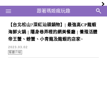
Main Menu
跟著瑪姬瘋玩趣
跟著瑪姬瘋玩趣
【台北松山?深紅汕頭鍋物】| 最強高CP龍蝦
龍蝦火鍋推薦
海鮮火鍋 | 隱身巷弄裡的網美餐廳 | 養殖活體
帝王蟹、螃蟹、小青龍及龍蝦的店家~
2023.03.02
餐廳介紹