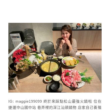
IG: maggie199099 終於來踩點松山最強火鍋啦 位在
捷運中山國中站 巷弄裡的深江汕頭鍋物 店家自己養殖