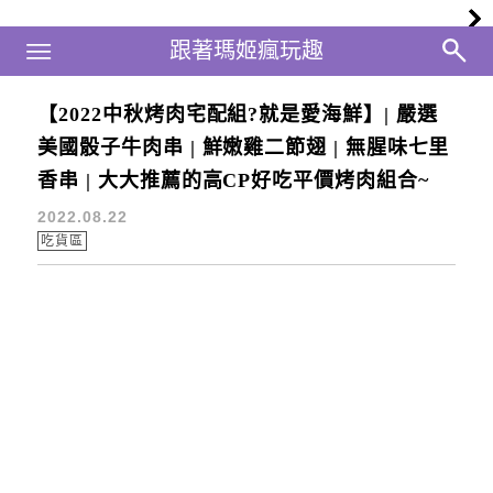
Main Menu
跟著瑪姬瘋玩趣
跟著瑪姬瘋玩趣
【2022中秋烤肉宅配組?就是愛海鮮】| 嚴選
2022中秋烤肉宅配組
美國骰子牛肉串 | 鮮嫩雞二節翅 | 無腥味七里
香串 | 大大推薦的高CP好吃平價烤肉組合~
2022.08.22
吃貨區