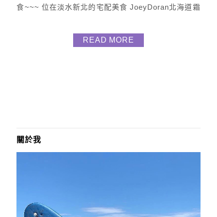
食~~~ 位在淡水新北的宅配美食 JoeyDoran北海道霜
淇淋蛋糕 瑪姬下單了餅乾禮盒、甜甜圈、北海道鮮奶
酪及飲品 正所謂一次滿足嘛 甜甜圈餅乾禮盒 $480 禮
READ MORE
盒真的很美，裡面分別有三款 手作餅乾(八種口味) 又
各別有二塊 口味有巧克力、抹茶、草莓、檸檬、起
司…等 每一口都好酥脆 甜...
關於我