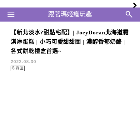
Main Menu
跟著瑪姬瘋玩趣
跟著瑪姬瘋玩趣
【新北淡水?甜點宅配】| JoeyDoran北海道霜
cake
淇淋蛋糕 | 小巧可愛甜甜圈 | 濃醇香郁奶酪 |
各式餅乾禮盒首選~
2022.08.30
吃貨區