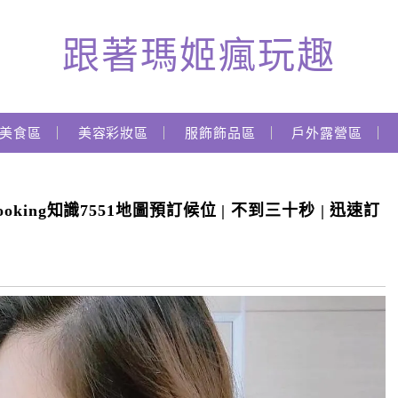
跟著瑪姬瘋玩趣
美食區
美容彩妝區
服飾飾品區
戶外露營區
oking知識7551地圖預訂候位 | 不到三十秒 | 迅速訂