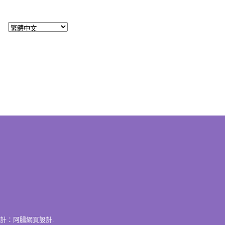
計：
阿腸網頁設計
.