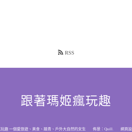
RSS
跟著瑪姬瘋玩趣
瘋玩趣 一個愛旅遊、美食、踏青、戶外大自然的女生
佈景：
Quill
.
網頁設