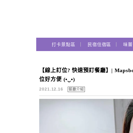
Main Menu
跟著瑪姬瘋玩趣
打卡景點區
民宿住宿區
味蕾
【線上訂位? 快速預訂餐廳】| Mapsbo
instafood
位好方便 (•‿•)
2021.12.16
餐廳介紹