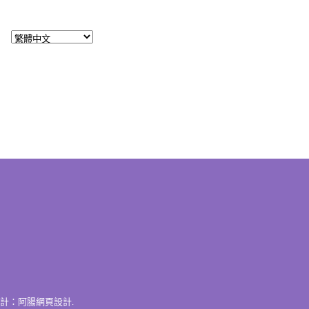
計：
阿腸網頁設計
.