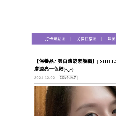
Main Menu
跟著瑪姬瘋玩趣
打卡景點區
民宿住宿區
味蕾
【保養品? 美白濾鏡素顏霜】| SHILL
SHILLS
膚透亮一色階(•‿•)
2021.12.02
彩妝化妝品