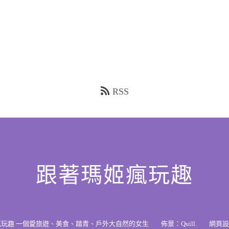
RSS
跟著瑪姬瘋玩趣
瘋玩趣 一個愛旅遊、美食、踏青、戶外大自然的女生
佈景：
Quill
.
網頁設