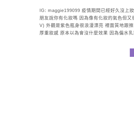
IG: maggie199099 疫情期間已經好
朋友說你有化妝嗎 因為像有化妝的氣色但又很透
V) 外觀是紫色瓶身很浪漫漂亮 裡面質地跟
厚重妝感 原本以為會沒什麼效果 因為偏水乳狀