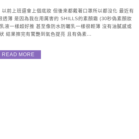
久沒上妝 以前上班還會上個底妝 但後來都戴著口罩所以都沒化 最近有
薄 是因為我在用厲害的 SHILLS的素顏霜 (30秒偽素顏妝
擦乳液一樣超好推 甚至像防水防曬乳一樣很輕薄 沒有油膩感或
 結果擦完有驚艷到氣色提亮 且有偽素...
READ MORE