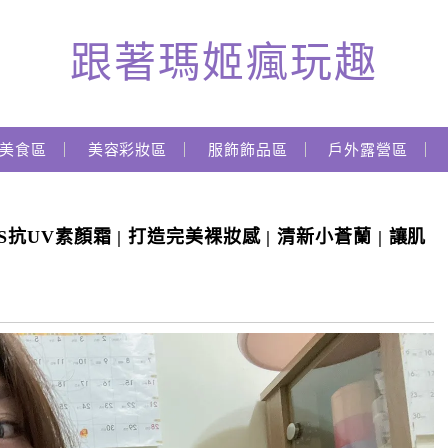
跟著瑪姬瘋玩趣
美食區
美容彩妝區
服飾飾品區
戶外露營區
S抗UV素顏霜 | 打造完美裸妝感 | 清新小蒼蘭 | 讓肌