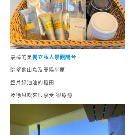
最棒的是
獨立私人景觀陽台
眺望龜山島及蘭陽平原
整片綠油油的稻田
及徐風吹來很享受 很療癒