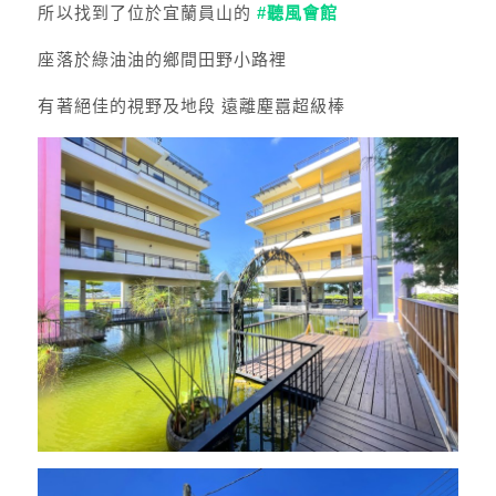
所以找到了位於宜蘭員山的
#聽風會館
座落於綠油油的鄉間田野小路裡
有著絕佳的視野及地段 遠離塵囂超級棒