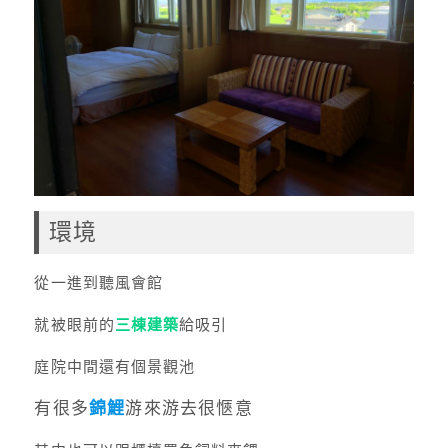
環境
從一進到聽風會館
就被眼前的
三棟建築
給吸引
庭院中間還有個景觀池
有很多
錦鯉
游來游去很愜意