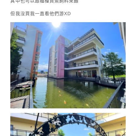
其中也可以跟櫃檯買魚飼料來餵
但我沒買我一直看他們游XD