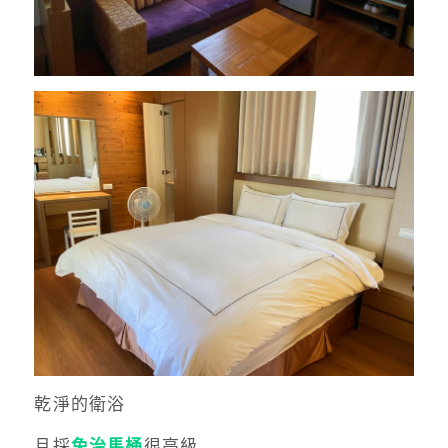
乾淨的衛浴
且採
免治馬桶
很高級