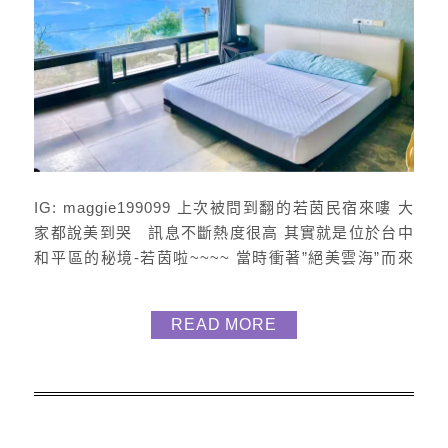
IG: maggie199099 上次被問到翻的若茵民宿來嘍 大
家都說美到哭 訊息不斷熱度很高 其實就是位於台中
和平區的秘境-若茵啦~~~~ 當時衝著”絕美雲海”而來
(宛如仙境) 抵達後會先看到寛敞的戶外露台區 以及
270度絕佳視野的觀景台 左右二側是整片山谷 映入眼
READ MORE
簾正前方則是整個台中景色 俯瞰市區景及大甲溪/大安
溪 夜晚觀景台旁的池塘 還有青蛙陪我們看山林夜景星
空 從藍天白雲 至夕陽火燒雲彩...