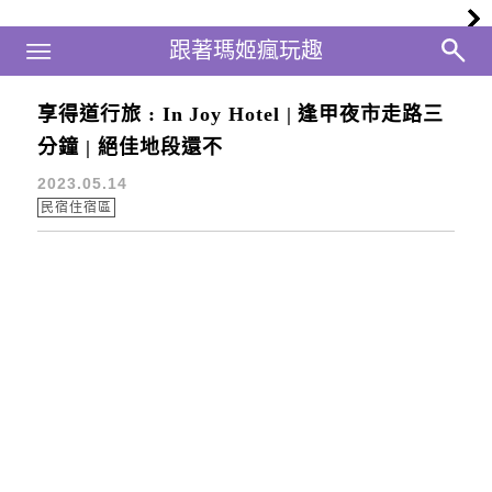
Main Menu
跟著瑪姬瘋玩趣
跟著瑪姬瘋玩趣
享得道行旅 : In Joy Hotel | 逢甲夜市走路三
台中三天二夜
分鐘 | 絕佳地段還不
2023.05.14
民宿住宿區