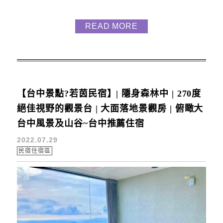
團 旗下的第四間飯店，整個飯店非常新 木質調的裝潢
簡約典雅且採光超級棒 地址：台中市西屯區河南路二
READ MORE
段211號訂房專線：04-27082208訂房連結：
https://injoyhotel.ezhotel.com.tw/ 享得道行...
【台中景點?若茵民宿】| 隱身森林中 | 270度
絕佳視野的觀景台 | 大面落地景觀房 | 俯瞰大
台中風景及山谷~台中推薦住宿
2022.07.29
民宿住宿區