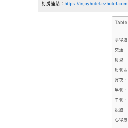
訂房連結：
https://injoyhotel.ezhotel.com
Table
享得道
交通
房型
用餐區 
宵夜 : 
早餐 : 
午餐 :
設施
心得感