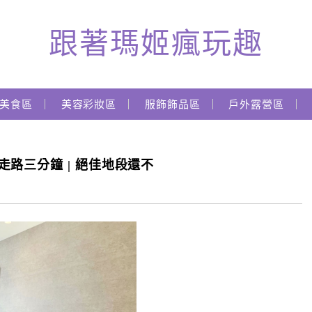
跟著瑪姬瘋玩趣
美食區
美容彩妝區
服飾飾品區
戶外露營區
甲夜市走路三分鐘 | 絕佳地段還不