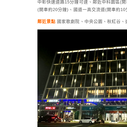
中彰快速道路15分鐘可達、鄰近中科園區(開
(開車約20分鐘)、國道一高交流道(開車約1
鄰近景點
國家歌劇院、中央公園、秋紅谷、