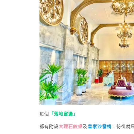
每個
「落地窗邊」
都有附設
大理石紋桌
及
皇家沙發椅
，彷彿就