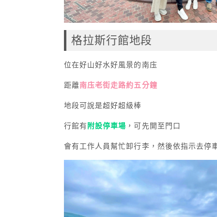
格拉斯行館地段
位在好山好水好風景的南庒
距離
南庒老街走路約五分鐘
地段可說是超好超級棒
行館有
附設停車場
，可先開至門口
會有工作人員幫忙卸行李，然後依指示去停