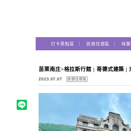
Main Menu
打卡景點區
民宿住宿區
味蕾
跟著瑪姬瘋玩趣
苗栗南庄>格拉斯行館 | 哥德式建築 |
2023.07.07
民宿住宿區