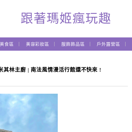
跟著瑪姬瘋玩趣
美食區
美容彩妝區
服飾飾品區
戶外露營區
 米其林主廚 | 南法風情漫活行館還不快來 !