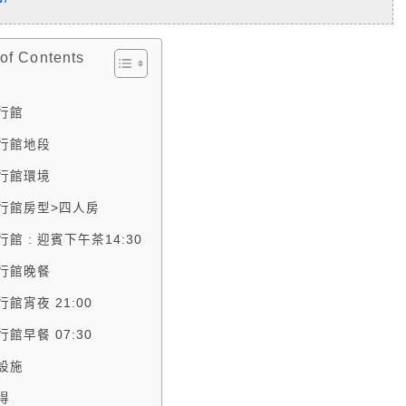
 of Contents
行館
行館地段
行館環境
行館房型>四人房
館 : 迎賓下午茶14:30
行館晚餐
館宵夜 21:00
館早餐 07:30
設施
得