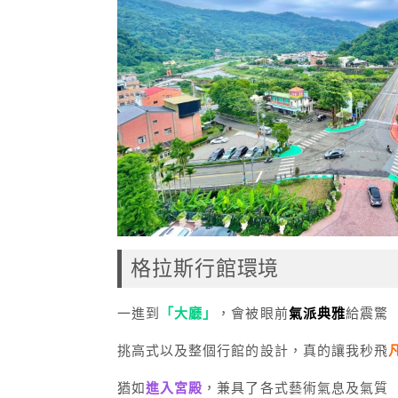
格拉斯行館環境
一進到
「大廳」
，會被眼前
氣派典雅
給震驚
挑高式以及整個行館的設計，真的讓我秒飛
猶如
進入宮殿
，兼具了各式藝術氣息及氣質