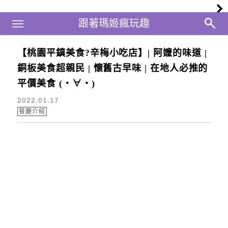
Main Menu
跟著瑪姬瘋玩趣
跟著瑪姬瘋玩趣
【桃園平鎮美食?辛梅小吃店】| 阿嬤的味道 |
平鎮推薦餐廳
銅板美食超親民 | 懷舊古早味 | 在地人必推的
平價美食 (・∀・)
2022.01.17
餐廳介紹