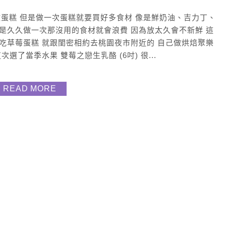
偶爾會在家做蛋糕 但是做一次蛋糕就要買好多食材 像是鮮奶油、吉力丁、
但是久久做一次那沒用的食材就會浪費 因為放太久會不新鮮 這
想吃草莓蛋糕 就跟閨密相約去桃園夜市附近的 自己做烘焙聚樂
選了當季水果 雙莓之戀生乳酪 (6吋) 很...
READ MORE