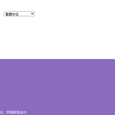
計：
阿腸網頁設計
.