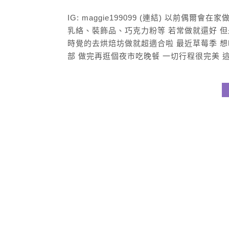
IG: maggie199099 (連結) 以前
乳絡、裝飾品、巧克力粉等 若常做就還好 
時覺的去烘焙坊做就超適合啦 最近草莓季 
部 做完再逛個夜市吃晚餐 一切行程很完美 這次