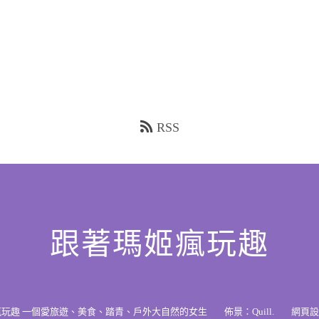
RSS
跟著瑪姬瘋玩趣
瘋玩趣 一個愛旅遊、美食、踏青、戶外大自然的女生
佈景：
Quill
.
網頁設