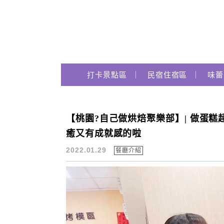
Main Menu
跟著瑪姬瘋玩趣
打卡景點區
民宿住宿區
味蕾
【桃園?自己做烘焙聚樂部】| 做蛋糕超簡
桃園diy蛋糕
癒又有成就感的啦
2022.01.29
餐廳介紹