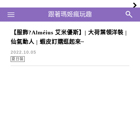
Main Menu
跟著瑪姬瘋玩趣
跟著瑪姬瘋玩趣
【服飾?Alméius 艾米優斯】| 大荷葉領洋裝 |
DAILYLOOK
仙氣動人 | 蝦皮訂購逛起來~
2022.10.05
夏日裝