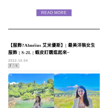
篇的知性輕熟氣質不太同 領口是做超大荷葉片設計 布
料棉質不輕透 不擔心走光 袖口有做小縮口 小心機質
READ MORE
感 下擺設計蓬鬆有如像公主裙擺 尺寸S~2L 但其實穿
到4L都是沒問題的 只是很可惜這件斷貨了!!!!!!!!!!!!...
【服飾?Alméius 艾米優斯】| 最美洋裝女生
服飾 | S-2L | 蝦皮訂購逛起來~
2022.10.04
夏日裝