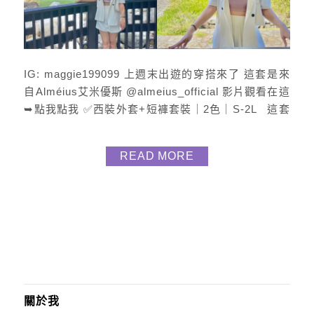
IG: maggie199099 上週末出遊的穿搭來了 這套是來
自Alméius艾米優斯 @almeius_official 影片觀看在這
➥點我點我 ✅西裝外套+短褲套裝｜2色｜S-2L 這套
白色套裝我真的超超超喜歡 收到時被質感給收服 是有
一定磅數的布料 西裝外套有墊肩 讓整體更立挺有朝氣
READ MORE
西裝短褲鬆緊式 版型顯瘦且舒適透氣 ✅粗肩墊可拆小
可愛｜S-XL適穿｜9色｜正韓 棉質柔軟 ...
關於我