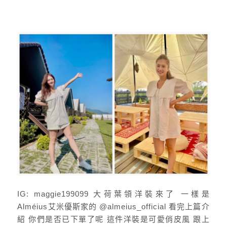
IG: maggie199099 大荷葉領洋裝來了 一樣是
Alméius艾米優斯家的 @almeius_official 看完上篇介
紹 你們是否已下單了呢 這件洋裝是可愛俏皮風 跟上