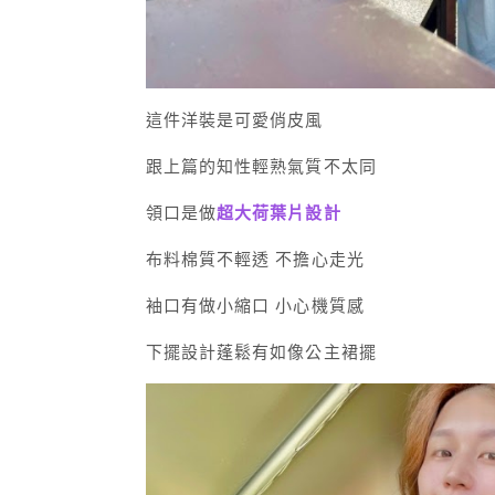
這件洋裝是可愛俏皮風
跟上篇的知性輕熟氣質不太同
領口是做
超大荷葉片設計
布料棉質不輕透 不擔心走光
袖口有做小縮口 小心機質感
下擺設計蓬鬆有如像公主裙擺