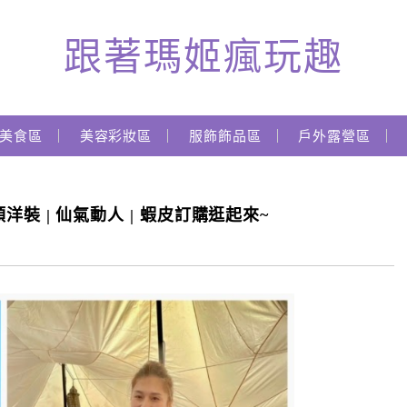
跟著瑪姬瘋玩趣
美食區
美容彩妝區
服飾飾品區
戶外露營區
領洋裝 | 仙氣動人 | 蝦皮訂購逛起來~