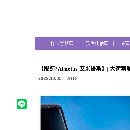
Main Menu
打卡景點區
民宿住宿區
味蕾
跟著瑪姬瘋玩趣
【服飾?Alméius 艾米優斯】| 大荷葉
2022.10.05
夏日裝