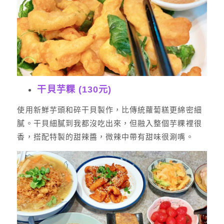
干貝芋粿 (130元)
使用新鮮芋頭和碎干貝製作，比傳統蘿蔔糕更綿密細
膩。干貝細膩到我都沒吃出來，但融入整個芋粿裡很
香，搭配特製的甜辣醬，微辣中帶有甜味很涮嘴。