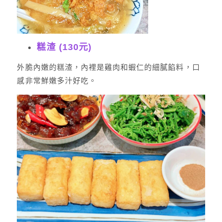
糕渣 (130元)
外脆內嫩的糕渣，內裡是雞肉和蝦仁的細膩餡料，口
感非常鮮嫩多汁好吃。