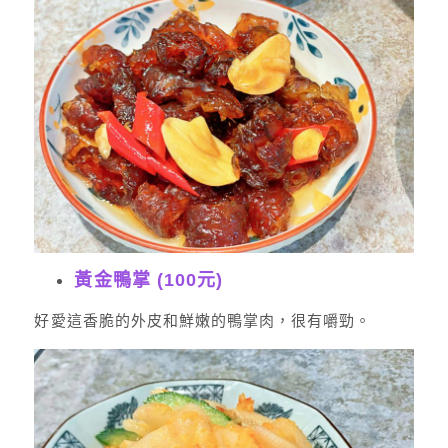
黃金鴨掌 (100元)
好愛這香脆的外皮和鮮嫩的鴨掌肉，很有嚼勁。