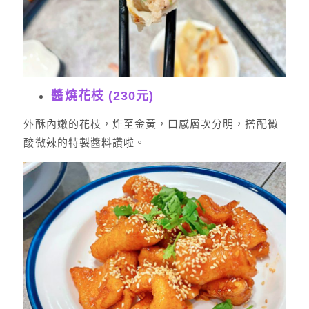
醬燒花枝 (230元)
外酥內嫩的花枝，炸至金黃，口感層次分明，搭配微
酸微辣的特製醬料讚啦。