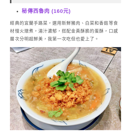
秘傳西魯肉 (160元)
經典的宜蘭手路菜，選用新鮮豬肉、白菜和香菇等食
材慢火燉煮，湯汁濃郁，搭配金黃酥脆的蛋酥，口感
層次分明超鮮美，我第一次吃但也愛上了。