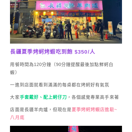
長疆夏季烤蚵烤蝦吃到飽 $350/人
用餐時間為120分鐘（90分鐘提醒最後加點鮮蚵白
蝦）
一進到店面就看到滿滿的每桌都在烤蚵好有氣氛
大家
手套戴好、配上蚵仔刀
，各個感覺專業高手來著
店面是長疆羊肉爐，但現在是
夏季烤蚵烤蝦店進駐~
八月底