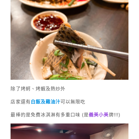
除了烤蚵、烤蝦及熱炒外
店家還有
白飯及雞油汁
可以無限吃
最棒的是免費冰淇淋有多重口味 (是
義美小美
牌!!!)