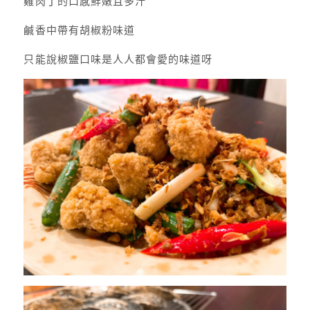
雞肉丁的口感鮮嫩且多汁
鹹香中帶有胡椒粉味道
只能說椒鹽口味是人人都會愛的味道呀