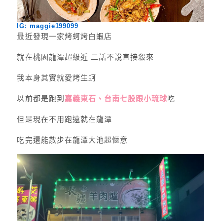
IG: maggie199099
最近發現一家烤蚵烤白蝦店
就在桃園龍潭超級近 二話不說直接殺來
我本身其實就愛烤生蚵
以前都是跑到
嘉義東石、台南七股跟小琉球
吃
但是現在不用跑遠就在龍潭
吃完還能散步在龍潭大池超愜意