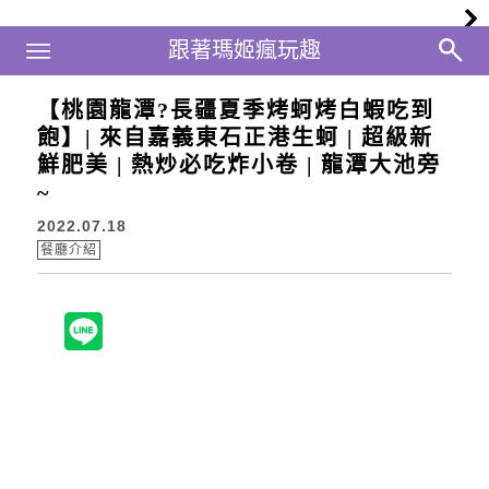
Main Menu
跟著瑪姬瘋玩趣
跟著瑪姬瘋玩趣
【桃園龍潭?長疆夏季烤蚵烤白蝦吃到
飽】| 來自嘉義東石正港生蚵 | 超級新
鮮肥美 | 熱炒必吃炸小卷 | 龍潭大池旁
~
2022.07.18
餐廳介紹