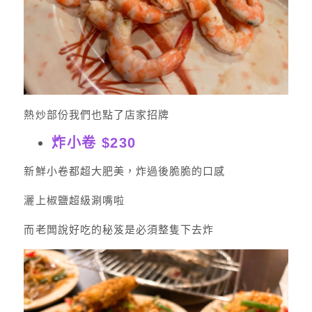
熱炒部份我們也點了店家招牌
炸小卷 $230
新鮮小卷都超大肥美，炸過後脆脆的口感
灑上椒鹽超級涮嘴啦
而老闆說好吃的秘笈是必須整隻下去炸