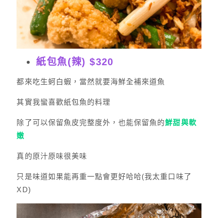
紙包魚(辣) $320
都來吃生蚵白蝦，當然就要海鮮全補來道魚
其實我蠻喜歡紙包魚的料理
除了可以保留魚皮完整度外，也能保留魚的
鮮甜與軟
嫩
真的原汁原味很美味
只是味道如果能再重一點會更好哈哈(我太重口味了
XD)