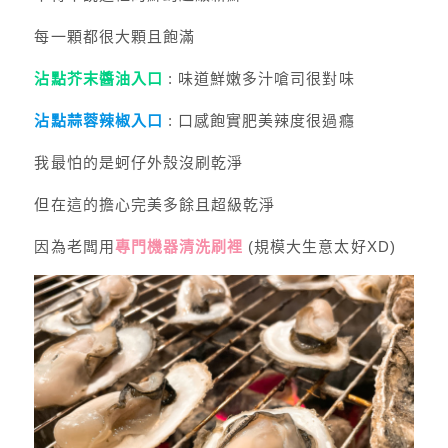
每一顆都很大顆且飽滿
沾點芥末醬油入口
: 味道鮮嫩多汁嗆司很對味
沾點蒜蓉辣椒入口
: 口感飽實肥美辣度很過癮
我最怕的是蚵仔外殼沒刷乾淨
但在這的擔心完美多餘且超級乾淨
因為老闆用
專門機器清洗刷裡
(規模大生意太好XD)