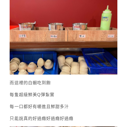
而這裡的白蝦吃到飽
每隻超級鮮美Q彈紮實
每一口都好有嚼進且鮮甜多汁
只能說真的好過癮好過癮好過癮