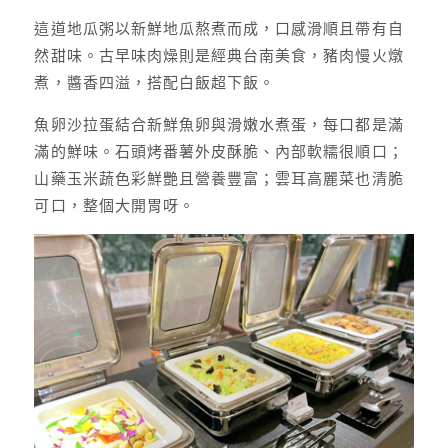
這道地瓜粥以新鮮地瓜熬煮而成，口感滑順且帶有自
然甜味。古早味肉燥則是經典台南美食，豬肉慢火燉
煮，醬香四溢，搭配白飯超下飯。
魚卵沙拉蛋結合新鮮魚卵與滑嫩水煮蛋，每口都是滿
滿的鮮味。石頭烤番薯外皮酥脆、內部軟糯很順口；
山藥玉米蔬色彩鮮艷且營養豐富；雲耳高麗菜也清脆
可口，整個大開胃呀。