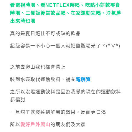
看電視時喝、看NETFLEX時喝、吃點小餅乾零食
時喝、三餐飯後當飲品喝、在家運動完喝、冷氣房
出來時也喝
真的是夏日絕佳不可或缺的飲品
超級容易一不小心一個人就把整瓶喝光了ヾ(^ิ∀^ิ)
之前去爬山我也都會帶上
裝到水壺取代運動飲料，補充
電解質
之所以沒喝運動飲料是因為我覺的現在的運動飲料
都偏甜
一旦甜了就沒達到解暑的效果，反而更口渴
所以
愛好戶外爬山
的朋友們及大家