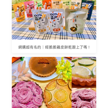
網購超有名的｜經脆脆雞皮餅乾跟上了嗎 !