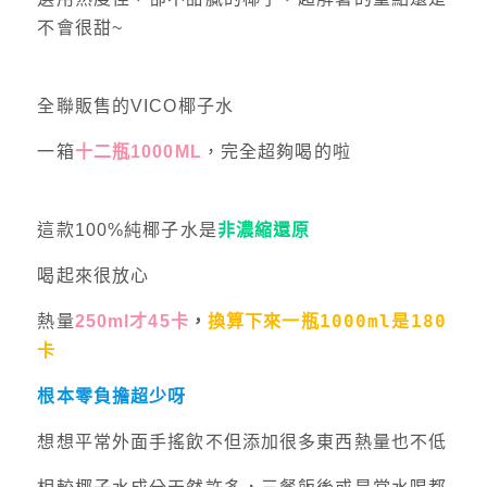
不會很甜~
全聯販售的VICO椰子水
一箱
十二瓶1000ML
，完全超夠喝的啦
這款100%純椰子水是
非濃縮還原
喝起來很放心
換算下來一瓶1000ml是180
熱量
250ml才45卡
，
卡
根本零負擔超少呀
想想平常外面手搖飲不但添加很多東西熱量也不低