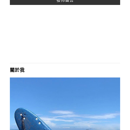
A
L
T
E
R
N
A
T
I
關於我
V
E
: