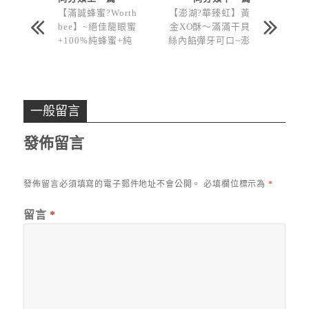
【滿誠蜂蜜?Worth
【澎湖?華臻虹】黃
bee】~絕佳龍眼蜜
金XO酥〜滿滿干貝
+100%純蜂蜜+純
絲內餡彈牙可口~澎
天然+無添加香精!!!
湖必帶伴手禮~~~
滿滿的誠意及堅持
品質的理想呀~~~
一般留言
發佈留言
發佈留言必須填寫的電子郵件地址不會公開。
必填欄位標示為
*
留言
*