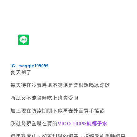
IG: maggie199099
夏天到了
每天待在冷氣房還不夠還是會很想喝冰涼飲
西瓜又不能隨時吃上班會受限
加上現在防疫期間不能再去外面買手搖飲
我就發現全聯在賣的
VICO 100%純椰子水
選用熟度佳，卻不甜膩的椰子，超解暑的重點還是