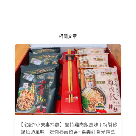
相關文章
【宅配?小夫妻拌麵】獨特雞肉飯風味 | 特製砂
鍋魚頭風味 | 讓你唇齒留香~嘉義好食光禮盒