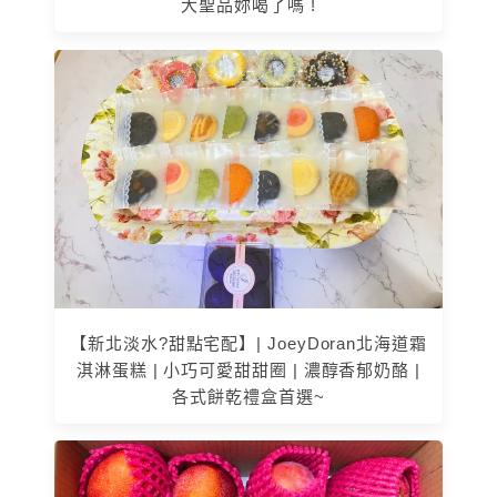
大聖品妳喝了嗎 !
【新北淡水?甜點宅配】| JoeyDoran北海道霜
淇淋蛋糕 | 小巧可愛甜甜圈 | 濃醇香郁奶酪 |
各式餅乾禮盒首選~