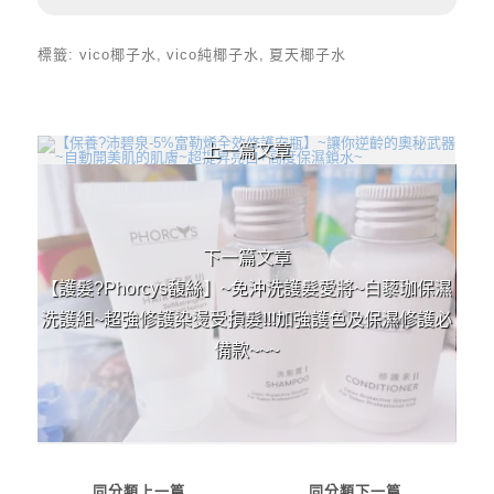
標籤:
vico椰子水
,
vico純椰子水
,
夏天椰子水
上 / 下一篇文章
上一篇文章
【保養?沛碧泉-5%富勒烯全效修護安瓶】~讓你逆齡
的奧秘武器~自動開美肌的肌膚~超提昇亮白+高度保濕
鎖水~
下一篇文章
【護髮?Phorcys馥絲】~免沖洗護髮愛將~白藜珈保濕
洗護組~超強修護染燙受損髮!!!加強護色及保濕修護必
備款~~~
同分類上一篇
同分類下一篇