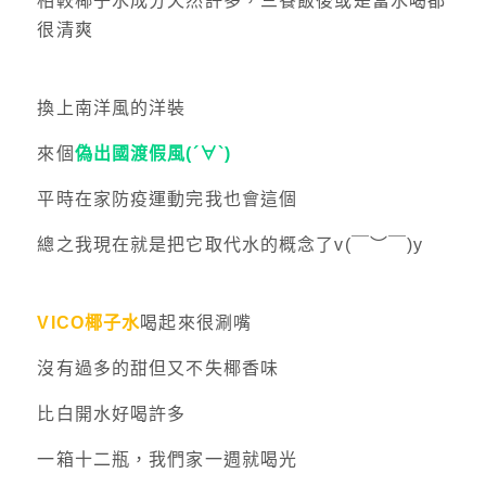
相較椰子水成分天然許多，三餐飯後或是當水喝都
很清爽
換上南洋風的洋裝
來個
偽出國渡假風(´∀`)
平時在家防疫運動完我也會這個
總之我現在就是把它取代水的概念了v(￣︶￣)y
VICO椰子水
喝起來很涮嘴
沒有過多的甜但又不失椰香味
比白開水好喝許多
一箱十二瓶，我們家一週就喝光