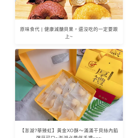
原味食代 | 健康減醣貝果，還沒吃的一定要跟
上~
【澎湖?華臻虹】黃金XO酥〜滿滿干貝絲內餡
彈牙可口~澎湖必帶伴手禮~~~