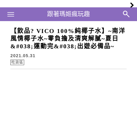
Main Menu
跟著瑪姬瘋玩趣
跟著瑪姬瘋玩趣
【飲品? VICO 100%純椰子水】~南洋
風情椰子水~零負擔及清爽解膩~夏日
&#038;運動完&#038;出遊必備品~
2021.05.31
吃貨區