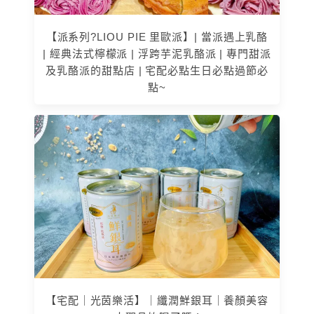
【派系列?LIOU PIE 里歐派】| 當派遇上乳酪
| 經典法式檸檬派 | 浮跨芋泥乳酪派 | 專門甜派
及乳酪派的甜點店 | 宅配必點生日必點過節必
點~
【宅配｜光茵樂活】｜纖潤鮮銀耳｜養顏美容