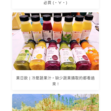
必買 (・∀・)
果日飲 | 冷壓蔬果汁，缺少蔬果攝取的都看過
來 !