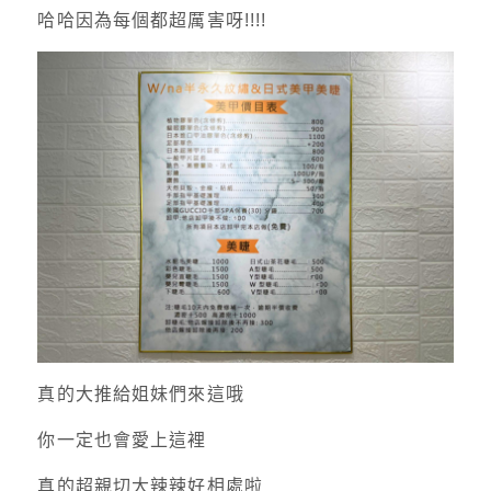
哈哈因為每個都超厲害呀!!!!
真的大推給姐妹們來這哦
你一定也會愛上這裡
真的超親切大辣辣好相處啦