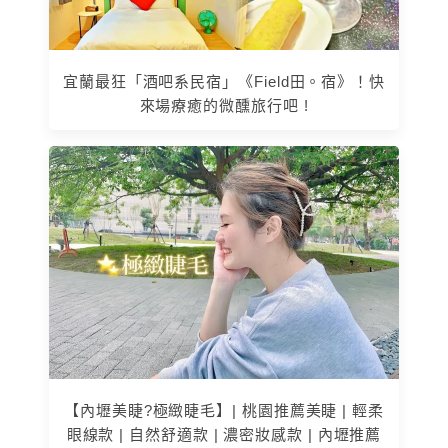
宜蘭最狂「酒吧系民宿」《Field田。宿》！快
來場療癒的微醺旅行吧 !
【內壢美睫?極緻睫毛】| 桃園推薦美睫 | 輕柔
眼線款 | 自然舒適款 | 濃密妝感款 | 內壢推薦