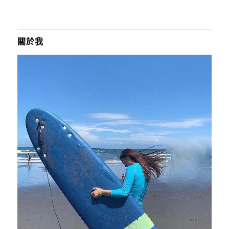
A
T
I
關於我
V
E
: