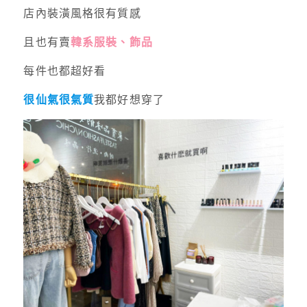
店內裝潢風格很有質感
且也有賣
韓系服裝、飾品
每件也都超好看
很仙氣很氣質
我都好想穿了