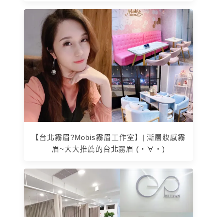
【台北霧眉?Mobis霧眉工作室】| 漸層妝感霧
眉~大大推薦的台北霧眉 (・∀・)