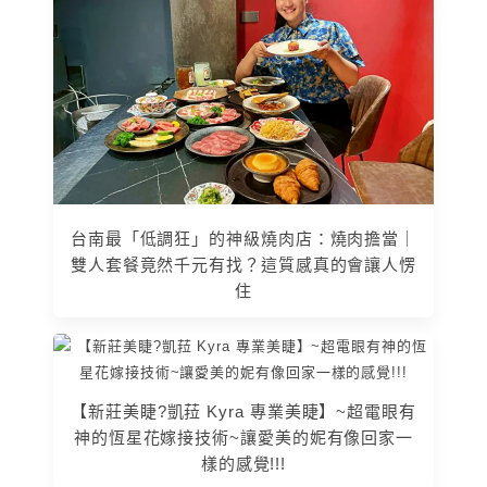
台南最「低調狂」的神級燒肉店：燒肉擔當｜
雙人套餐竟然千元有找？這質感真的會讓人愣
住
【新莊美睫?凱菈 Kyra 專業美睫】~超電眼有
神的恆星花嫁接技術~讓愛美的妮有像回家一
樣的感覺!!!