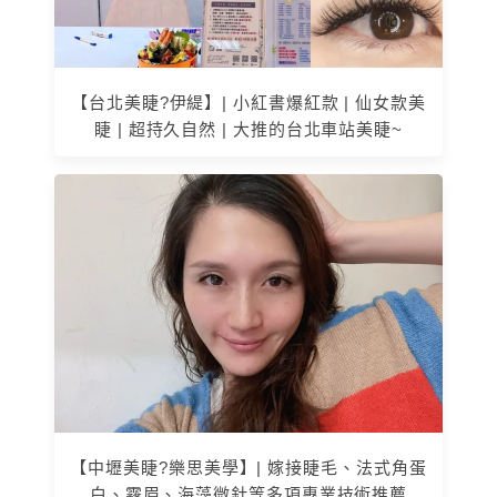
【台北美睫?伊緹】| 小紅書爆紅款 | 仙女款美
睫 | 超持久自然 | 大推的台北車站美睫~
【中壢美睫?樂思美學】| 嫁接睫毛、法式角蛋
白、霧眉、海藻微針等多項專業技術推薦