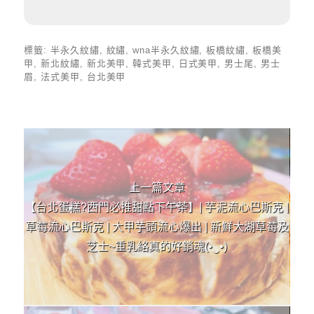
標籤:
半永久紋繡
,
紋繡
,
wna半永久紋繡
,
板橋紋繡
,
板橋美
甲
,
新北紋繡
,
新北美甲
,
韓式美甲
,
日式美甲
,
男士尾
,
男士
眉
,
法式美甲
,
台北美甲
上 / 下一篇文章
上一篇文章
【台北蛋糕?西門必推甜點下午茶】| 芋泥流心巴斯克 |
草莓流心巴斯克 | 大甲芋頭流心爆出 | 新鮮大湖草莓及
芝士~重乳絡真的好銷魂(•‿•)