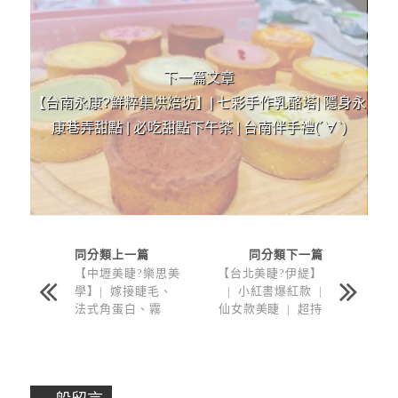
下一篇文章
【台南永康?鮮粹集烘焙坊】| 七彩手作乳酪塔| 隱身永
康巷弄甜點 | 必吃甜點下午茶 | 台南伴手禮(´∀`)
同分類上一篇
同分類下一篇
【中壢美睫?樂思美
【台北美睫?伊緹】
學】| 嫁接睫毛、
| 小紅書爆紅款 |
法式角蛋白、霧
仙女款美睫 | 超持
眉、海藻微針等多
久自然 | 大推的台
項專業技術推薦(◑
北車站美睫~
‿◐)