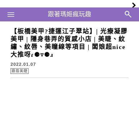
Main Menu
跟著瑪姬瘋玩趣
跟著瑪姬瘋玩趣
【板橋美甲?捷運江子翠站】| 光療凝膠
美甲 | 隱身巷弄的質感小店 | 美睫、紋
繡、紋唇、美瞳線等項目 | 闆娘超nice
大推呀ɾ⚈▿⚈ɹ
2022.01.07
霧眉美睫