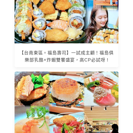
【台南東區。福島壽司】一試成主顧！福島俱
樂部乳酪×炸蝦雙饗盛宴，高CP必試呀 !