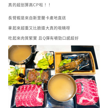
真的超划算高CP啦！！
長臂蝦是來自斯里蘭卡產地直送
拿起來超重又比臉還大真的吸睛呀
吃起來肉質緊實 且Q彈有嚼勁口感超好