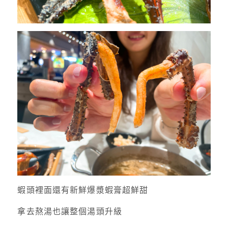
蝦頭裡面還有新鮮爆漿蝦膏超鮮甜
拿去熬湯也讓整個湯頭升級