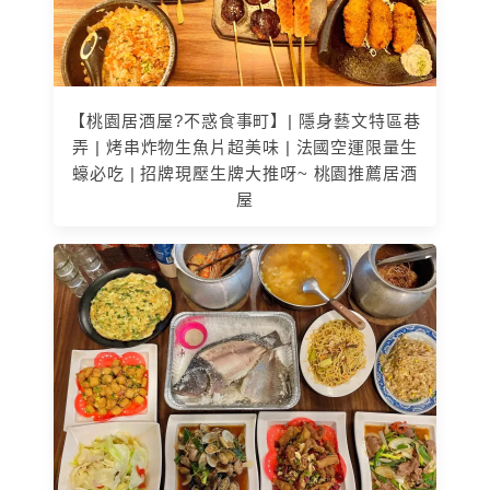
【桃園居酒屋?不惑食事町】| 隱身藝文特區巷
弄 | 烤串炸物生魚片超美味 | 法國空運限量生
蠔必吃 | 招牌現壓生牌大推呀~ 桃園推薦居酒
屋