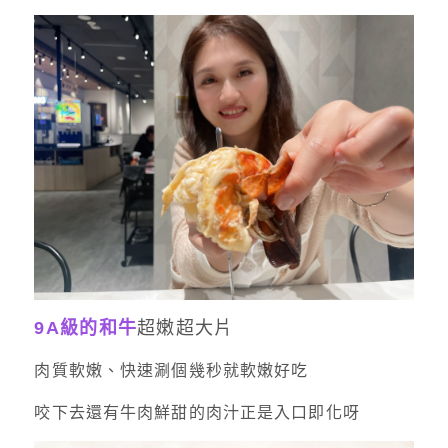
9A級的和牛
超嫩超大片
肉質軟嫩、快速涮個幾秒就軟嫩好吃
咬下去還有牛肉鮮甜的肉汁正是入口即化呀