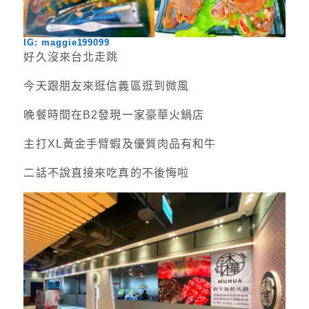
IG: maggie199099
好久沒來台北走跳
今天跟朋友來逛信義區逛到微風
晚餐時間在B2發現一家豪華火鍋店
主打XL黃金手臂蝦及優質肉品有和牛
二話不說直接來吃真的不後悔啦