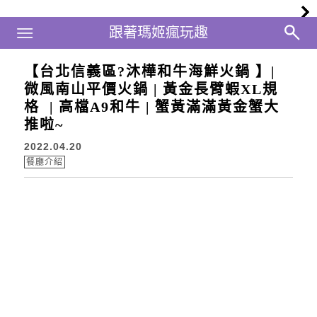
Main Menu
跟著瑪姬瘋玩趣
跟著瑪姬瘋玩趣
【台北信義區?沐樺和牛海鮮火鍋 】|
微風南山平價火鍋 | 黃金長臂蝦XL規
格 | 高檔A9和牛 | 蟹黃滿滿黃金蟹大
推啦~
2022.04.20
餐廳介紹