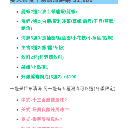
龍蝦2選1(波士頓龍蝦/龍蝦)
海鮮7選2(白蝦/智利淡菜/草蝦/扇貝/干貝/藍蟹/
鮑魚)
海鮮5選3(透抽圈/魷魚圈/小花枝/小章魚/蛤蜊)
主食3選2(飯/麵/冬粉)
飲料2杯(無酒精飲料)
菜盤/小點擇1
升級鴛鴦鍋底(6選2) +$100
一邊是昆布清湯 另一邊有五種湯底可以選(冬季限定)
中式-十三香麻辣風味?
美式-紐奧良酸辣風味??
泰式-香茅酸辣風味?