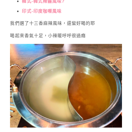
韓式-韓式辣醬風味?
印式-印度咖喱風味
我們選了十三香麻辣風味，還蠻好喝的耶
喝起來香氣十足，小辣暖呼呼很過癮