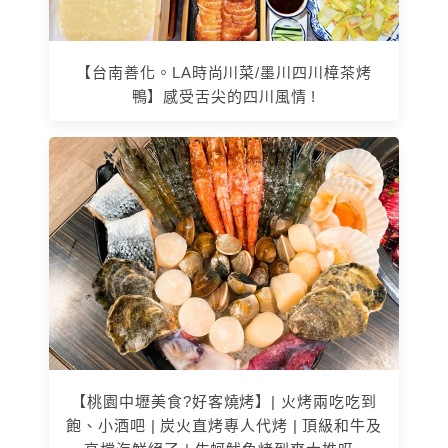
【台南善化。LA時尚川菜/墨川四川樟茶烤
鴨】感受舌尖的四川風情 !
【桃園中壢美食?好客燒烤】| 火烤兩吃吃到
飽、小酒吧 | 炭火直烤專人代烤 | 頂級和牛及