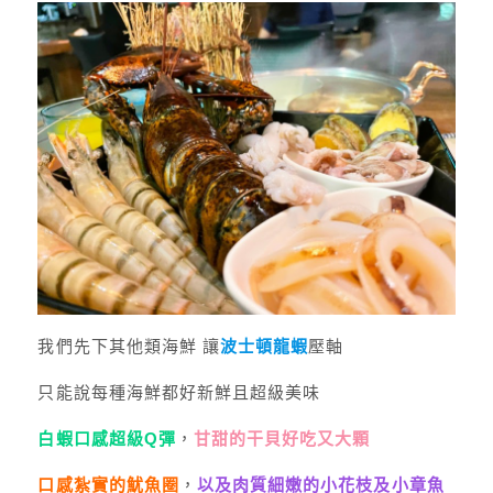
我們先下其他類海鮮 讓
波士頓龍蝦
壓軸
只能說每種海鮮都好新鮮且超級美味
白蝦口感超級Q彈
，
甘甜的干貝好吃又大顆
口感紮實的魷魚圈
，
以及肉質細嫩的小花枝及小章魚