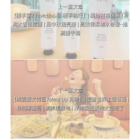
上一篇文章
【護手霜?Vitvic恬心勤-護手執行】| 繽紛柑橘保濕 | 冷
冽木香修賦護 | 風中玫瑰亮膚 | 高效保濕補水修復~推
薦護手霜
下一篇文章
【桃園藝文特區?Meat Up 覓晌】| 環遊世界主題餐廳 |
秒飛摩洛哥 | 網美集散地 | 浮跨義式餐點太好吃了