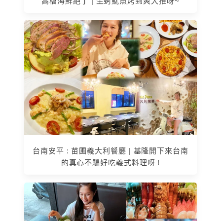
高檔海鮮絕了 | 生蚵魷魚烤到爽大推呀~
台南安平 : 苗圃義大利餐廳 | 基隆開下來台南
的真心不騙好吃義式料理呀 !