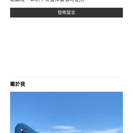
A
L
T
E
R
N
A
T
I
關於我
V
E
: