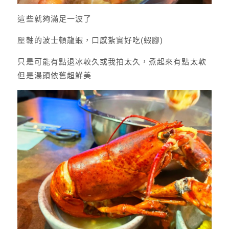
這些就夠滿足一波了
壓軸的波士頓龍蝦，口感紮實好吃(蝦腳)
只是可能有點退冰較久或我拍太久，煮起來有點太軟
但是湯頭依舊超鮮美