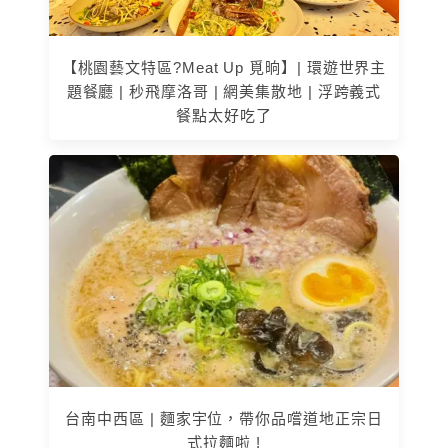
【桃園藝文特區?Meat Up 覓晌】| 環遊世界主
題餐廳 | 秒飛摩洛哥 | 網美集散地 | 浮跨義式
餐點太好吃了
台南中西區 | 麵家宇位，帶你品嚐道地正宗日
式拉麵啦 !