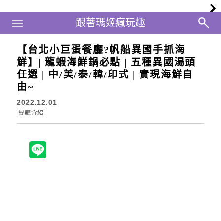
Main Menu
跟著瑪姬瘋玩趣
跟著瑪姬瘋玩趣
【台北小巨蛋餐廳?帆船異國手抓海
鮮】| 龍蝦海鮮鍋必點 | 五種異國湯頭
任選 | 中/美/泰/韓/印式 | 實現海鮮自
由~
2022.12.01
餐廳介紹