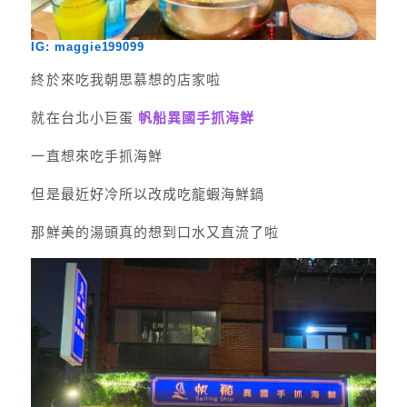
IG: maggie199099
終於來吃我朝思慕想的店家啦
就在台北小巨蛋
帆船異國手抓海鮮
一直想來吃手抓海鮮
但是最近好冷所以改成吃龍蝦海鮮鍋
那鮮美的湯頭真的想到口水又直流了啦