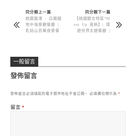
同分類上一篇
同分類下一篇
桃園龍潭 : 白圍牆
【桃園藝文特區?M
地中海景觀餐廳 |
eat Up 覓晌】| 環
乳姑山百萬夜景餐
遊世界主題餐廳 |
廳不去會後悔 !
秒飛摩洛哥 | 網美
集散地 | 浮跨義式
餐點太好吃了
一般留言
發佈留言
發佈留言必須填寫的電子郵件地址不會公開。
必填欄位標示為
*
留言
*