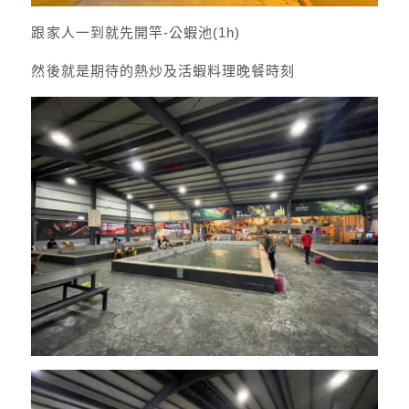
跟家人一到就先開竿-公蝦池(1h)
然後就是期待的熱炒及活蝦料理晚餐時刻