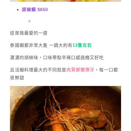
胡椒蝦 $650
這是我最愛的一道
泰國蝦都非常大隻 一鍋大約有
13隻左右
濃濃的胡椒味，口味帶點辛辣口感過癮又好吃
且活蝦料理最大的不同就是
肉質鮮嫩彈牙
，每一口都
很鮮甜