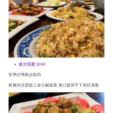
金沙豆腐 $160
吃熱炒瑪姬必點的
軟嫩的豆腐配上金沙鹹蛋黃 每口都停不下來好喜歡