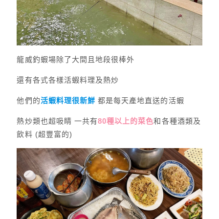
龍威釣蝦場除了大間且地段很棒外
還有各式各樣活蝦料理及熱炒
他們的
活蝦料理很新鮮
都是每天產地直送的活蝦
熱炒類也超吸睛 一共有
80種以上的菜色
和各種酒類及
飲料 (超豐富的)