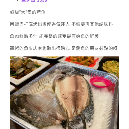
鹽烤魚 $350
超級”大”隻的烤魚
用鹽巴打底烤出後那香氣迷人 不需要再其他調味料
魚肉鮮嫩多汁 能完整的感受最原始魚的鮮美
鹽烤的魚皮店家也取出很貼心 是愛魚的朋友必點的呀