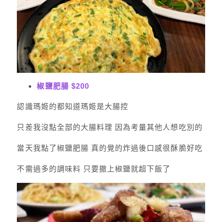
椒鹽肥腸 $200
認識瑪姬的都知道瑪姬是大腸控
只差我沒點全部的大腸料理 因為考量其他人想吃別的
當天我點了椒鹽肥腸 真的覺的炸過後口感很酥脆好吃
不需過多的調味料 只要撒上椒鹽就超下飯了