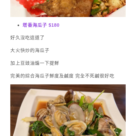
塔香海瓜子 $180
好久沒吃這道了
大火快炒的海瓜子
加上豆豉油煸一下提鮮
完美的綜合海瓜子鮮度及鹹度 完全不死鹹很好吃