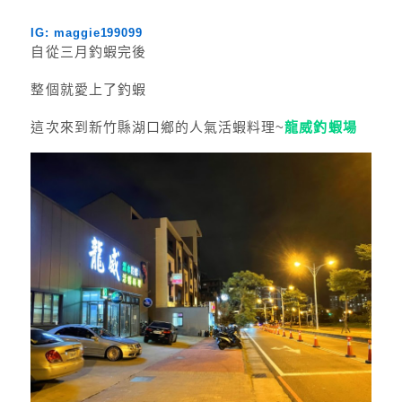
IG: maggie199099
自從三月釣蝦完後
整個就愛上了釣蝦
這次來到新竹縣湖口鄉的人氣活蝦料理~
龍威釣蝦場