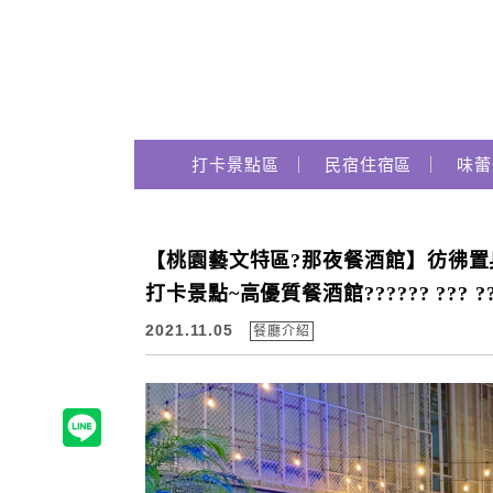
Main Menu
打卡景點區
民宿住宿區
味蕾
跟著瑪姬瘋玩趣
【桃園藝文特區?那夜餐酒館】彷彿置身
打卡景點~高優質餐酒館?????? ??? ?
2021.11.05
餐廳介紹