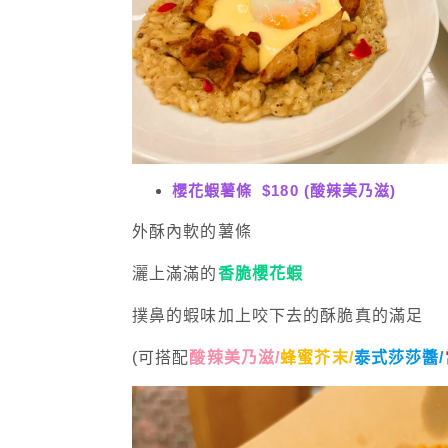
櫻花蝦薯條 $180 (酸辣美乃滋)
外酥內軟的薯條
灑上滿滿的
香脆櫻花蝦
撲鼻的蝦味加上咬下去的酥脆真的滿足
(可搭配
酸辣美乃滋/
蜂蜜芥末/
泰式莎莎醬/