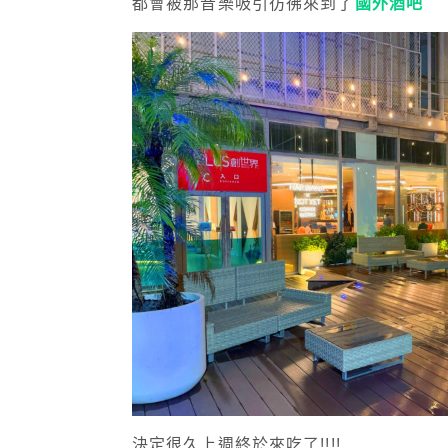
都會被那音樂吸引彷彿來到了
國外酒吧
決定很久上週終於來吃了!!!!