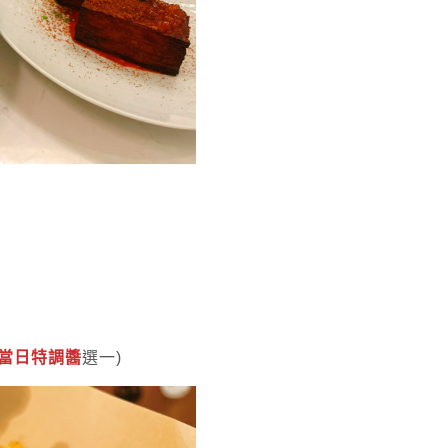
當日特調醬
選一)