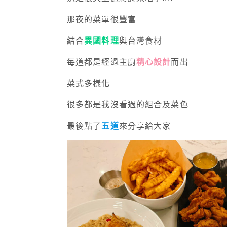
那夜的菜單很豐富
結合
異國料理
與台灣食材
每道都是經過主廚
精心設計
而出
菜式多樣化
很多都是我沒看過的組合及菜色
最後點了
五道
來分享給大家